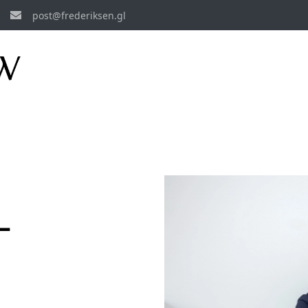
post@frederiksen.gl
L