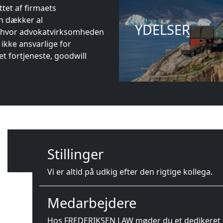
tet af firmaets
n dækker al
YDELSER
 hvor advokatvirksomheden
kke ansvarlige for
tet fortjeneste, goodwill
Stillinger
Vi er altid på udkig efter den rigtige kollega.
Medarbejdere
Hos FREDERIKSEN LAW møder du et dedikeret te