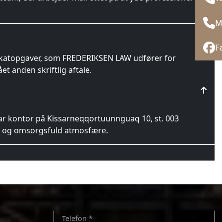
M
F
vokatopgaver, som FREDERIKSEN LAW udfører for
t anden skriftlig aftale.
 kontor på Kissarneqqortuunnguaq 10, st. 003
el og omsorgsfuld atmosfære.