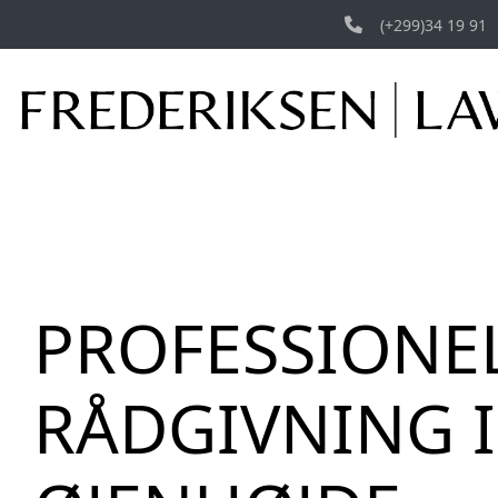
Gå
(+299)34 19 91
til
hovedindhold
PROFESSIONE
RÅDGIVNING I