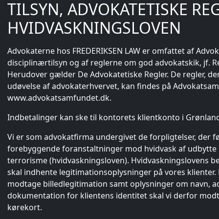
TILSYN, ADVOKATETISKE RE
HVIDVASKNINGSLOVEN
Advokaterne hos FREDERIKSEN LAW er omfattet af Advoka
disciplinærtilsyn og af reglerne om god advokatskik, jf. R
Herudover gælder De Advokatetiske Regler. De regler, der
udøvelse af advokaterhvervet, kan findes på Advokats
www.advokatsamfundet.dk.
Indbetalinger kan ske til kontorets klientkonto i Grønla
Vi er som advokatfirma undergivet de forpligtelser, der f
forebyggende foranstaltninger mod hvidvask af udbytte o
terrorisme (hvidvaskningsloven). Hvidvaskningslovens be
skal indhente legitimationsoplysninger på vores klienter. 
modtage billedlegitimation samt oplysninger om navn, ad
dokumentation for klientens identitet skal vi derfor modt
kørekort.