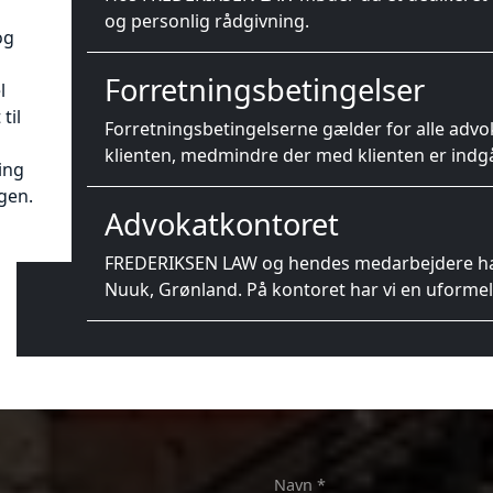
og personlig rådgivning.
og
Forretningsbetingelser
l
til
Forretningsbetingelserne gælder for alle ad
klienten, medmindre der med klienten er indgåe
ing
gen.
Advokatkontoret
FREDERIKSEN LAW og hendes medarbejdere har
Nuuk, Grønland. På kontoret har vi en uform