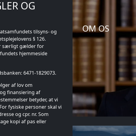
GLER OG
OM OS
tsamfundets tilsyns- og
etsplejelovens § 126.
 særligt gælder for
amfundets hjemmeside
ndsbanken: 6471-1829073.
ølger af lov om
g finansiering af
stemmelser betyder, at vi
For fysiske personer skal vi
resse og cpr. nr. Som
age kopi af pas eller