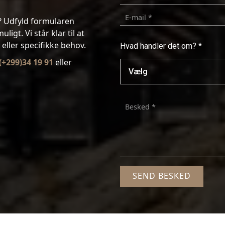
e? Udfyld formularen
ligt. Vi står klar til at
eller specifikke behov.
Hvad handler det om? *
(+299)34 19 91
eller
Hvad
handler
det
om?
*