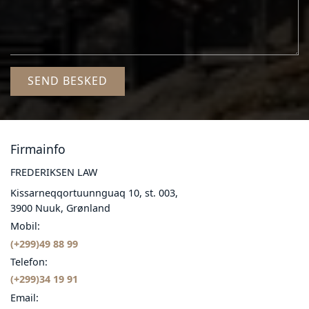
Firmainfo
FREDERIKSEN LAW
Kissarneqqortuunnguaq 10, st. 003,
3900 Nuuk, Grønland
Mobil:
(+299)49 88 99
Telefon:
(+299)34 19 91
Email: