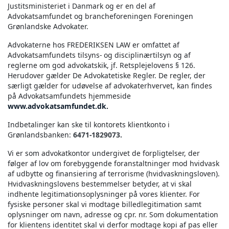
Justitsministeriet i Danmark og er en del af
Advokatsamfundet og brancheforeningen Foreningen
Grønlandske Advokater.
Advokaterne hos FREDERIKSEN LAW er omfattet af
Advokatsamfundets tilsyns- og disciplinærtilsyn og af
reglerne om god advokatskik, jf. Retsplejelovens § 126.
Herudover gælder De Advokatetiske Regler. De regler, der
særligt gælder for udøvelse af advokaterhvervet, kan findes
på Advokatsamfundets hjemmeside
www.advokatsamfundet.dk.
Indbetalinger kan ske til kontorets klientkonto i
Grønlandsbanken:
6471-1829073.
Vi er som advokatkontor undergivet de forpligtelser, der
følger af lov om forebyggende foranstaltninger mod hvidvask
af udbytte og finansiering af terrorisme (hvidvaskningsloven).
Hvidvaskningslovens bestemmelser betyder, at vi skal
indhente legitimationsoplysninger på vores klienter. For
fysiske personer skal vi modtage billedlegitimation samt
oplysninger om navn, adresse og cpr. nr. Som dokumentation
for klientens identitet skal vi derfor modtage kopi af pas eller